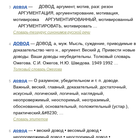
довод
— ДОВОД, аргумент, мотив, разг. резон
3
АРГУМЕНТАЦИЯ, аргументирование, мотивация,
мотивировка АРГУМЕНТИРОВАННЫЙ, мотивированный
АРГУМЕНТИРОВАТЬ, мотивировать …
Словарь-тезаурус синонимов русской речи
ДОВОД
— ДОВОД, а, муж. Мысль, суждение, приводимые в
4
доказательство чего н., аргумент. Веский д. Привести новые
доводы. Ваши доводы неубедительны. Толковый словарь
Ожегова. С.И. Ожегов, Н.Ю. Шведова. 1949 1992 …
Толковый словарь Ожегова
довод
— О разумном, убедительном и т. п. доводе.
5
Важный, веский, главный, доказательный, достаточный,
искусный, логический, логичный, наглядный,
неопровержимый, неоспоримый, неотразимый,
обоснованный, основательный, положительный (устар.),
практический,&#8230; …
Словарь эпитетов
довод
— • веский довод • весомый довод •
6
неопровержимый довод • неоспоримый довод •