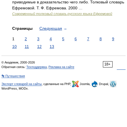
приводимые в доказательство чего либо. Толковый словарь
Ефремовой. Т. Ф. Ефремова. 2000 …
Современный толковый словарь русского языка Ефремовой
Страницы
Следующая
→
1
2
3
4
5
6
7
8
9
10
11
12
13
© Академик, 2000-2026
18+
Обратная связь:
Техподдержка
,
Реклама на сайте
👣 Путешествия
Экспорт словарей на сайты
, сделанные на PHP,
Joomla,
Drupal,
WordPress, MODx.