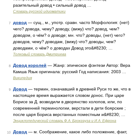
разительный довод • сильный довод …
Словарь русской идиоматики
довод
— сущ., м., употр. сравн. часто Морфология: (нет)
7
чего? довода, чему? доводу, (вижу) что? довод, чем?
доводом, о чём? о доводе; мн. что? доводы, (нет) чего?
доводов, чему? доводам, (вижу) что? доводы, чем?
доводами, о чём? о доводах Довод это&#8230; …
Толковый словарь Дмитриева
Довод королей
— Жанр: эпическое фэнтези Автор: Вера
8
Камша Язык оригинала: русский Год написания: 2003 …
Википедия
Довод
— термин, означавший в древней Руси то же, что в
9
настоящее время выражается словом донос. При царе
Борисе за Д. возводили в дворянство холопов, или, по
современней терминологии, верстали в дети боярские ;
после царя Бориса верстанных поместным и&#8230; …
Энциклопедический словарь Ф.А. Брокгауза и И.А. Ефрона
Довод
— м. Соображение, какое либо положение, факт,
10